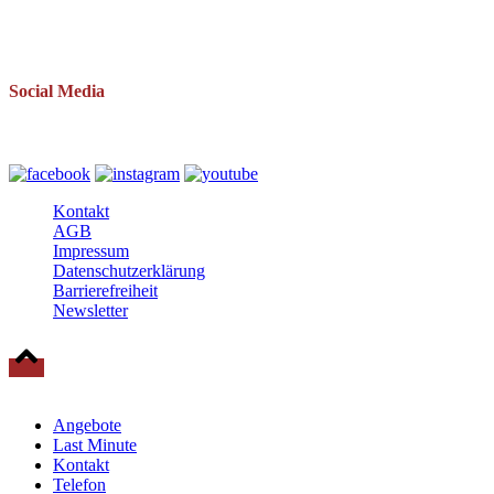
Telefon: 038393 669234
Mail: info(at)baltische-residenzen.de
Social Media
Folgen Sie uns auch auf
Kontakt
AGB
Impressum
Datenschutzerklärung
Barrierefreiheit
Newsletter
© 2025 Baltische Residenzen Insel Rügen Urlaub
Angebote
Last Minute
Kontakt
Telefon