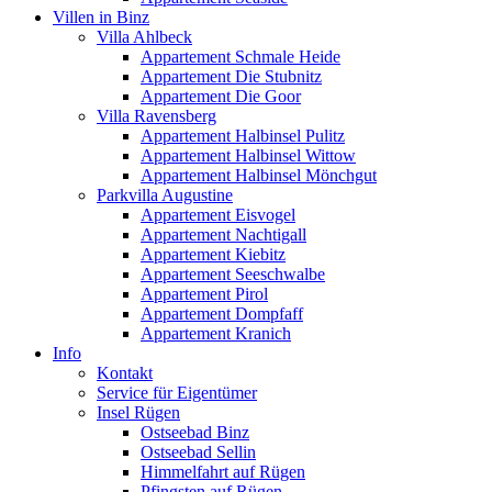
Villen in Binz
Villa Ahlbeck
Appartement Schmale Heide
Appartement Die Stubnitz
Appartement Die Goor
Villa Ravensberg
Appartement Halbinsel Pulitz
Appartement Halbinsel Wittow
Appartement Halbinsel Mönchgut
Parkvilla Augustine
Appartement Eisvogel
Appartement Nachtigall
Appartement Kiebitz
Appartement Seeschwalbe
Appartement Pirol
Appartement Dompfaff
Appartement Kranich
Info
Kontakt
Service für Eigentümer
Insel Rügen
Ostseebad Binz
Ostseebad Sellin
Himmelfahrt auf Rügen
Pfingsten auf Rügen