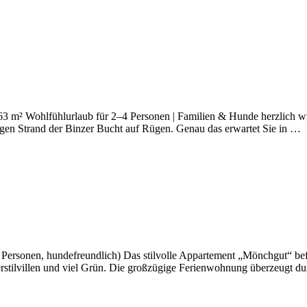
m² Wohlfühlurlaub für 2–4 Personen | Familien & Hunde herzlich willk
igen Strand der Binzer Bucht auf Rügen. Genau das erwartet Sie in …
sonen, hundefreundlich) Das stilvolle Appartement „Mönchgut“ befinde
erstilvillen und viel Grün. Die großzügige Ferienwohnung überzeugt d