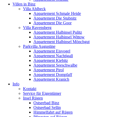
Villen in Binz
Villa Ahlbeck
Appartement Schmale Heide
Appartement Die Stubnitz
Appartement Die Goor
Villa Ravensberg
Appartement Halbinsel Pulitz
Appartement Halbinsel Wittow
Appartement Halbinsel Mönchgut
Parkvilla Augustine
Appartement Eisvogel
Appartement Nachtigall
Appartement Kiebitz
Appartement Seeschwalbe
Appartement Pirol
Appartement Dompfaff
Appartement Kranich
Info
Kontakt
Service für Eigentümer
Insel Rügen
Ostseebad Binz
Ostseebad Sellin
Himmelfahrt auf Rügen
Pfingsten auf Rügen