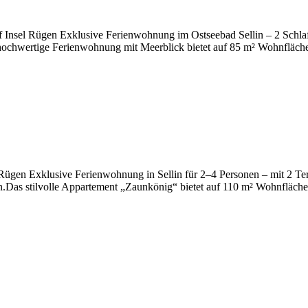
auf Insel Rügen Exklusive Ferienwohnung im Ostseebad Sellin – 2 Sch
 hochwertige Ferienwohnung mit Meerblick bietet auf 85 m² Wohnfläche
 Rügen Exklusive Ferienwohnung in Sellin für 2–4 Personen – mit 2 Te
gen.Das stilvolle Appartement „Zaunkönig“ bietet auf 110 m² Wohnfläc