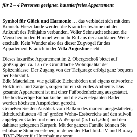
für 2 – 4 Personen geeignet, haustierfreies Appartement
Symbol für Glück und Harmonie
… das verbindet sich mit dem
Kranich. Hierzulande werden die Kranichschwärme mit der
Ankunft des Frühjahrs verbunden. Voller Sehnsucht schauen die
Menschen in den Himmel wenn ihr Ruf aus der azurblauen Weite
erschallt. Kein Wunder also das dieser Zugvogel für das
Appartement Kranich in der
Villa Augustine
steht.
Dieses luxuriöse Appartement im 2. Obergeschoß bietet auf
großzügigen ca. 135 m² Grundfläche Wohnqualität der
Spitzenklasse. Der Zugang von der Tiefgarage erfolgt ganz bequem
per Fahrstuhl.
Edle Materialien, wie gekälkte Eichenböden und eigens entworfene
Holztüren- und Zargen, sorgen für ein stilvolles Ambiente. Das
gesamte Appartement ist mit einer Fußbodenheizung ausgestattet.
Die hochwertige Einbauküche und die zwei eleganten Bäder
werden höchsten Ansprüchen gerecht.
Genießen Sie den Ausblick vom Balkon des modern ausgestatteten,
lichtdurchfluteten 40 m² großen Wohn- Essbereichs auf den stilvoll
angelegten Garten mit einem Außenpool (5x15x1,20m) und den
dahinter gelegenen Kurpark. Mit der ganzen Familie können Sie
erholsame Stunden erleben, in denen der Flachbild-TV und Blu-ray
/DVD-Player für Unterhaltung sorgt.