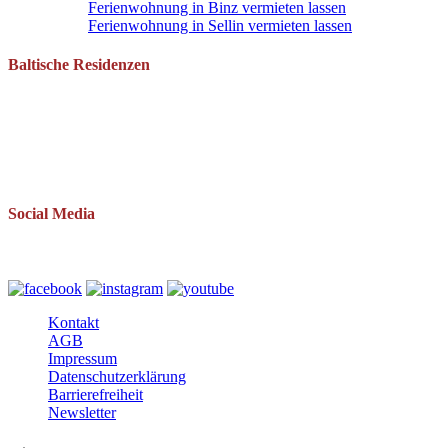
Ferienwohnung in Binz vermieten lassen
Ferienwohnung in Sellin vermieten lassen
Baltische Residenzen
Pantow 1 B
18528 Zirkow OT Pantow
Telefon: 038393 669234
Mail: info(at)baltische-residenzen.de
Social Media
Folgen Sie uns auch auf
Kontakt
AGB
Impressum
Datenschutzerklärung
Barrierefreiheit
Newsletter