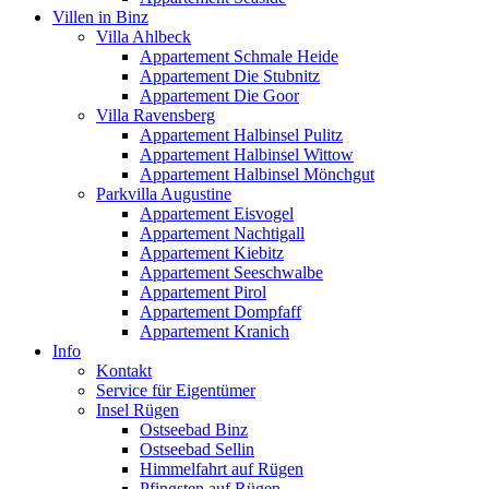
Villen in Binz
Villa Ahlbeck
Appartement Schmale Heide
Appartement Die Stubnitz
Appartement Die Goor
Villa Ravensberg
Appartement Halbinsel Pulitz
Appartement Halbinsel Wittow
Appartement Halbinsel Mönchgut
Parkvilla Augustine
Appartement Eisvogel
Appartement Nachtigall
Appartement Kiebitz
Appartement Seeschwalbe
Appartement Pirol
Appartement Dompfaff
Appartement Kranich
Info
Kontakt
Service für Eigentümer
Insel Rügen
Ostseebad Binz
Ostseebad Sellin
Himmelfahrt auf Rügen
Pfingsten auf Rügen