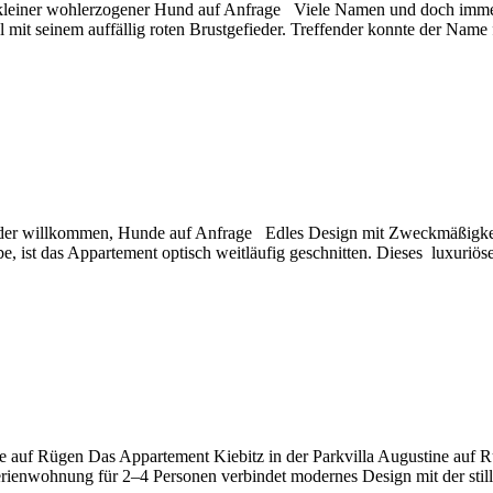
n kleiner wohlerzogener Hund auf Anfrage Viele Namen und doch immer 
l mit seinem auffällig roten Brustgefieder. Treffender konnte der Name
nder willkommen, Hunde auf Anfrage Edles Design mit Zweckmäßigkeit 
, ist das Appartement optisch weitläufig geschnitten. Dieses luxuriö
auf Rügen Das Appartement Kiebitz in der Parkvilla Augustine auf Rüg
ienwohnung für 2–4 Personen verbindet modernes Design mit der stil