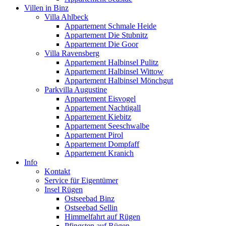
Villen in Binz
Villa Ahlbeck
Appartement Schmale Heide
Appartement Die Stubnitz
Appartement Die Goor
Villa Ravensberg
Appartement Halbinsel Pulitz
Appartement Halbinsel Wittow
Appartement Halbinsel Mönchgut
Parkvilla Augustine
Appartement Eisvogel
Appartement Nachtigall
Appartement Kiebitz
Appartement Seeschwalbe
Appartement Pirol
Appartement Dompfaff
Appartement Kranich
Info
Kontakt
Service für Eigentümer
Insel Rügen
Ostseebad Binz
Ostseebad Sellin
Himmelfahrt auf Rügen
Pfingsten auf Rügen