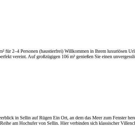
 für 2–4 Personen (haustierfrei) Willkommen in Ihrem luxuriösen Urla
fekt vereint. Auf großzügigen 106 m² genießen Sie einen unvergesslic
rblick in Sellin auf Rügen Ein Ort, an dem das Meer zum Fenster herein
r Reihe am Hochufer von Sellin. Hier verbinden sich klassischer Vill