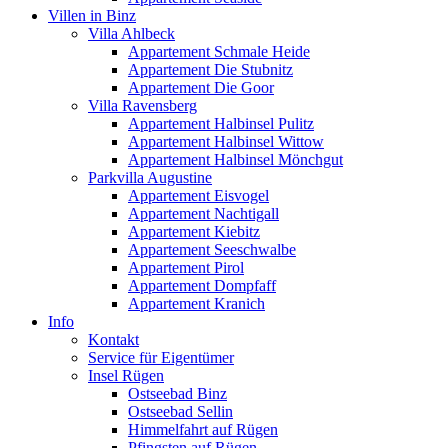
Villen in Binz
Villa Ahlbeck
Appartement Schmale Heide
Appartement Die Stubnitz
Appartement Die Goor
Villa Ravensberg
Appartement Halbinsel Pulitz
Appartement Halbinsel Wittow
Appartement Halbinsel Mönchgut
Parkvilla Augustine
Appartement Eisvogel
Appartement Nachtigall
Appartement Kiebitz
Appartement Seeschwalbe
Appartement Pirol
Appartement Dompfaff
Appartement Kranich
Info
Kontakt
Service für Eigentümer
Insel Rügen
Ostseebad Binz
Ostseebad Sellin
Himmelfahrt auf Rügen
Pfingsten auf Rügen