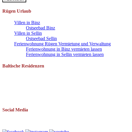
Rügen Urlaub
Villen in Binz
Ostseebad Binz
Villen in Sellin
Ostseebad Sellin
Ferienwohnung Rügen Vermietung und Verwaltung
Ferienwohnung in Binz vermieten lassen
Ferienwohnung in Sellin vermieten lassen
Baltische Residenzen
Pantow 1 B
18528 Zirkow OT Pantow
Telefon: 038393 669234
Mail: info(at)baltische-residenzen.de
Social Media
Folgen Sie uns auch auf