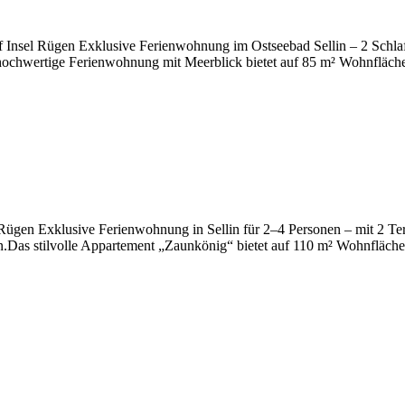
auf Insel Rügen Exklusive Ferienwohnung im Ostseebad Sellin – 2 Sch
 hochwertige Ferienwohnung mit Meerblick bietet auf 85 m² Wohnfläche
 Rügen Exklusive Ferienwohnung in Sellin für 2–4 Personen – mit 2 Te
gen.Das stilvolle Appartement „Zaunkönig“ bietet auf 110 m² Wohnfläc