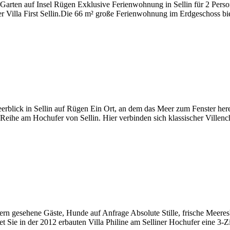
Garten auf Insel Rügen Exklusive Ferienwohnung in Sellin für 2 Perso
er Villa First Sellin.Die 66 m² große Ferienwohnung im Erdgeschoss b
rblick in Sellin auf Rügen Ein Ort, an dem das Meer zum Fenster herein
r Reihe am Hochufer von Sellin. Hier verbinden sich klassischer Vill
 gern gesehene Gäste, Hunde auf Anfrage Absolute Stille, frische Meere
rtet Sie in der 2012 erbauten Villa Philine am Selliner Hochufer eine 