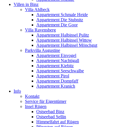
Villen in Binz
Villa Ahlbeck
Appartement Schmale Heide
Appartement Die Stubnitz
Appartement Die Goor
Villa Ravensberg
Appartement Halbinsel Pulitz
Appartement Halbinsel Wittow
Appartement Halbinsel Mönchgut
Parkvilla Augustine
Appartement Eisvogel
Appartement Nachtigall
Appartement Kiebitz
Appartement Seeschwalbe
Appartement Pirol
Appartement Dompfaff
Appartement Kranich
Info
Kontakt
Service für Eigentümer
Insel Rügen
Ostseebad Binz
Ostseebad Sellin
Himmelfahrt auf Rügen
Pfingsten auf Rügen