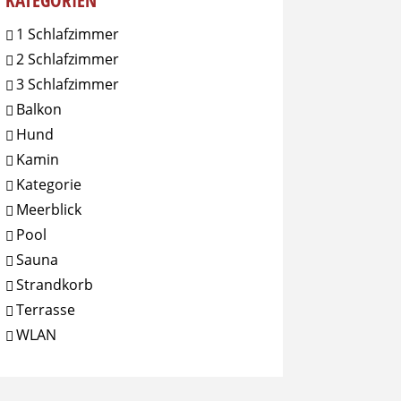
KATEGORIEN
1 Schlafzimmer
2 Schlafzimmer
3 Schlafzimmer
Balkon
Hund
Kamin
Kategorie
Meerblick
Pool
Sauna
Strandkorb
Terrasse
WLAN