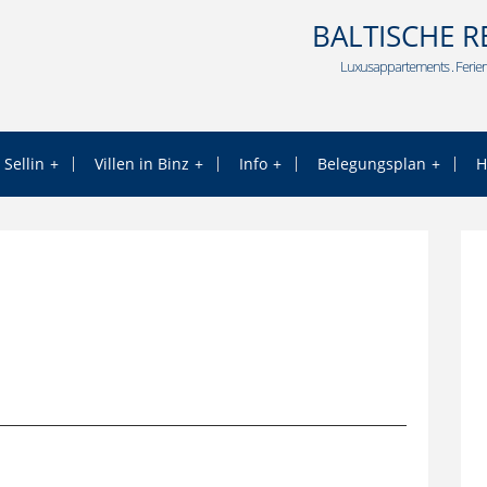
BALTISCHE R
Luxusappartements . Ferien
 Sellin
Villen in Binz
Info
Belegungsplan
H