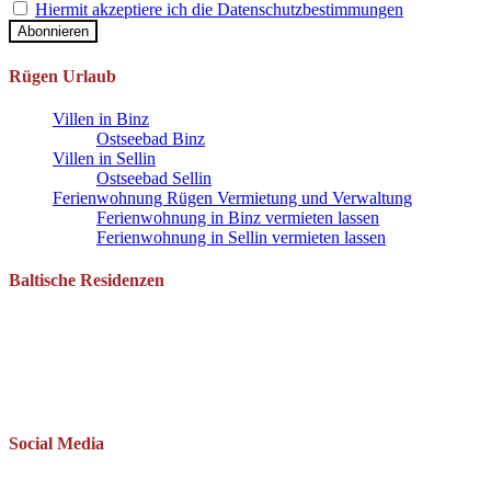
Hiermit akzeptiere ich die Datenschutzbestimmungen
Rügen Urlaub
Villen in Binz
Ostseebad Binz
Villen in Sellin
Ostseebad Sellin
Ferienwohnung Rügen Vermietung und Verwaltung
Ferienwohnung in Binz vermieten lassen
Ferienwohnung in Sellin vermieten lassen
Baltische Residenzen
Pantow 1 B
18528 Zirkow OT Pantow
Telefon: 038393 669234
Mail: info(at)baltische-residenzen.de
Social Media
Folgen Sie uns auch auf