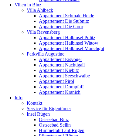
Villen in Binz
Villa Ahlbeck
Appartement Schmale Heide
Appartement Die Stubnitz
Appartement Die Goor
Villa Ravensberg
Appartement Halbinsel Pulitz
Appartement Halbinsel Wittow
Appartement Halbinsel Mönchgut
Parkvilla Augustine
Appartement Eisvogel
Appartement Nachtigall
Appartement Kiebitz
Appartement Seeschwalbe
Appartement Pirol
Appartement Dompfaff
Appartement Kranich
Info
Kontakt
Service für Eigentümer
Insel Rügen
Ostseebad Binz
Ostseebad Sellin
Himmelfahrt auf Rügen
Pfingsten auf Rügen