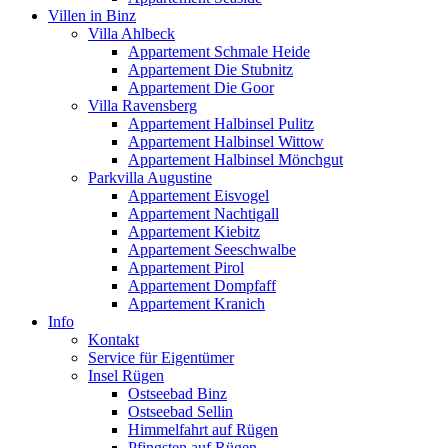
Villen in Binz
Villa Ahlbeck
Appartement Schmale Heide
Appartement Die Stubnitz
Appartement Die Goor
Villa Ravensberg
Appartement Halbinsel Pulitz
Appartement Halbinsel Wittow
Appartement Halbinsel Mönchgut
Parkvilla Augustine
Appartement Eisvogel
Appartement Nachtigall
Appartement Kiebitz
Appartement Seeschwalbe
Appartement Pirol
Appartement Dompfaff
Appartement Kranich
Info
Kontakt
Service für Eigentümer
Insel Rügen
Ostseebad Binz
Ostseebad Sellin
Himmelfahrt auf Rügen
Pfingsten auf Rügen