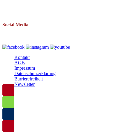
Telefon: 038393 669234
Mail: info(at)baltische-residenzen.de
Social Media
Folgen Sie uns auch auf
Kontakt
AGB
Impressum
Datenschutzerklärung
Barrierefreiheit
Newsletter
© 2025 Baltische Residenzen Insel Rügen Urlaub