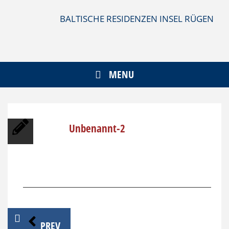
Skip
to
BALTISCHE RESIDENZEN INSEL RÜGEN
content
MENU
Unbenannt-2
Beitragsnavigation
PREV