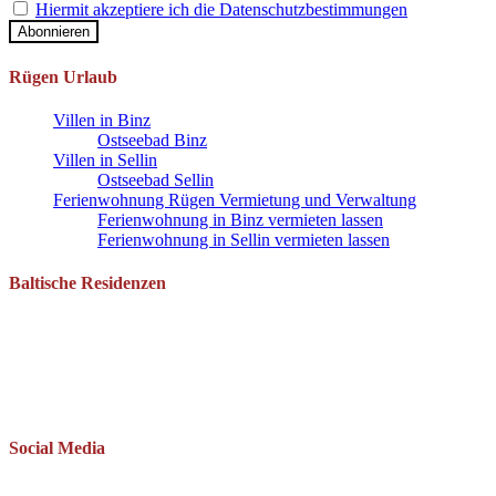
Hiermit akzeptiere ich die Datenschutzbestimmungen
Rügen Urlaub
Villen in Binz
Ostseebad Binz
Villen in Sellin
Ostseebad Sellin
Ferienwohnung Rügen Vermietung und Verwaltung
Ferienwohnung in Binz vermieten lassen
Ferienwohnung in Sellin vermieten lassen
Baltische Residenzen
Pantow 1 B
18528 Zirkow OT Pantow
Telefon: 038393 669234
Mail: info(at)baltische-residenzen.de
Social Media
Folgen Sie uns auch auf