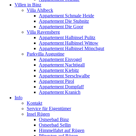
Villen in Binz
Villa Ahlbeck
Appartement Schmale Heide
Appartement Die Stubnitz
Appartement Die Goor
Villa Ravensberg
Appartement Halbinsel Pulitz
Appartement Halbinsel Wittow
Appartement Halbinsel Mönchgut
Parkvilla Augustine
Appartement Eisvogel
Appartement Nachtigall
Appartement Kiebitz
Appartement Seeschwalbe
Appartement Pirol
Appartement Dompfaff
Appartement Kranich
Info
Kontakt
Service für Eigentümer
Insel Rügen
Ostseebad Binz
Ostseebad Sellin
Himmelfahrt auf Rügen
Pfingsten auf Rügen