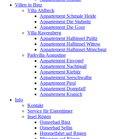
Villen in Binz
Villa Ahlbeck
Appartement Schmale Heide
Appartement Die Stubnitz
Appartement Die Goor
Villa Ravensberg
Appartement Halbinsel Pulitz
Appartement Halbinsel Wittow
Appartement Halbinsel Mönchgut
Parkvilla Augustine
Appartement Eisvogel
Appartement Nachtigall
Appartement Kiebitz
Appartement Seeschwalbe
Appartement Pirol
Appartement Dompfaff
Appartement Kranich
Info
Kontakt
Service für Eigentümer
Insel Rügen
Ostseebad Binz
Ostseebad Sellin
Himmelfahrt auf Rügen
Pfingsten auf Rügen