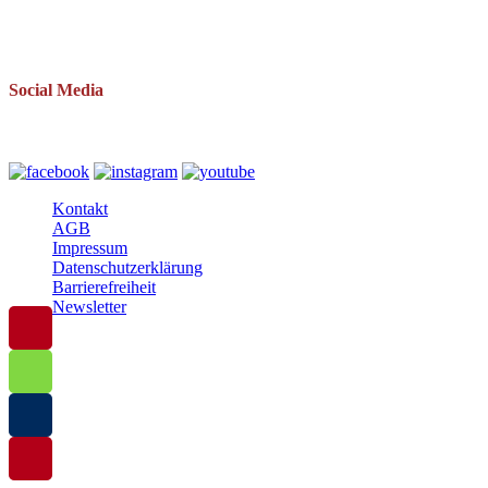
Telefon: 038393 669234
Mail: info(at)baltische-residenzen.de
Social Media
Folgen Sie uns auch auf
Kontakt
AGB
Impressum
Datenschutzerklärung
Barrierefreiheit
Newsletter
© 2025 Baltische Residenzen Insel Rügen Urlaub