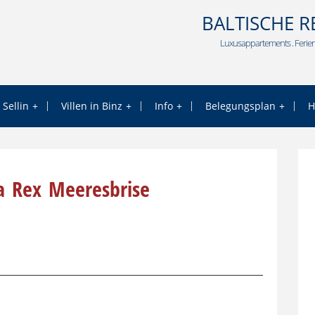
BALTISCHE R
Luxusappartements . Ferien
 Sellin
Villen in Binz
Info
Belegungsplan
H
la_Rex_Meeresbrise