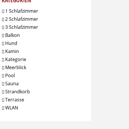
KATEGORIEN
1 Schlafzimmer
2 Schlafzimmer
3 Schlafzimmer
Balkon
Hund
Kamin
Kategorie
Meerblick
Pool
Sauna
Strandkorb
Terrasse
WLAN