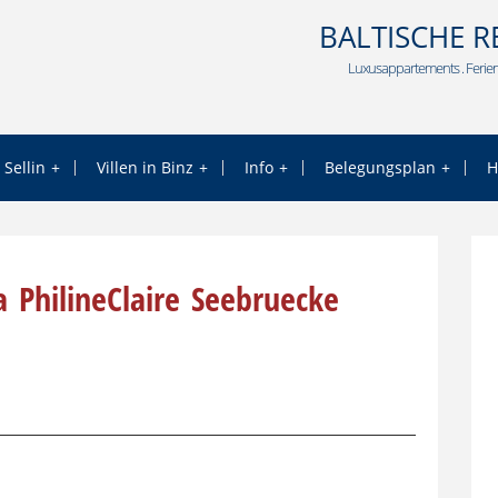
BALTISCHE R
Luxusappartements . Ferien
 Sellin
Villen in Binz
Info
Belegungsplan
H
a_PhilineClaire_Seebruecke