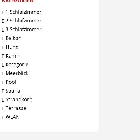
KATEGORIEN
1 Schlafzimmer
2 Schlafzimmer
3 Schlafzimmer
Balkon
Hund
Kamin
Kategorie
Meerblick
Pool
Sauna
Strandkorb
Terrasse
WLAN