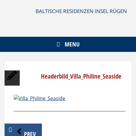
Skip
to
BALTISCHE RESIDENZEN INSEL RÜGEN
content
MENU
Headerbild_Villa_Philine_Seaside
Beitragsnavigation
PREV