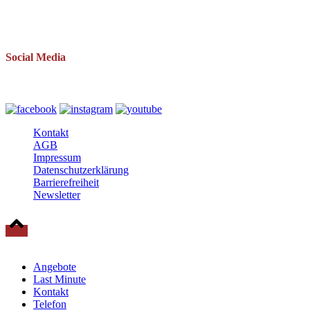
Telefon: 038393 669234
Mail: info(at)baltische-residenzen.de
Social Media
Folgen Sie uns auch auf
Kontakt
AGB
Impressum
Datenschutzerklärung
Barrierefreiheit
Newsletter
© 2025 Baltische Residenzen Insel Rügen Urlaub
Angebote
Last Minute
Kontakt
Telefon