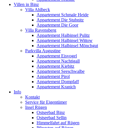
Villen in Binz
Villa Ahlbeck
Appartement Schmale Heide
Appartement Die Stubnitz
Appartement Die Goor
Villa Ravensberg
Appartement Halbinsel Pulitz
Appartement Halbinsel Wittow
Appartement Halbinsel Mönchgut
Parkvilla Augustine
Appartement Eisvogel
Appartement Nachtigall
Appartement Kiebitz
Appartement Seeschwalbe
Appartement Pirol
Appartement Dompfaff
Appartement Kranich
Info
Kontakt
Service für Eigentümer
Insel Rügen
Ostseebad Binz
Ostseebad Sellin
Himmelfahrt auf Rügen
Pfingsten auf Rügen