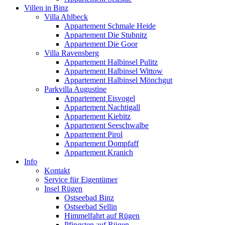
Villen in Binz
Villa Ahlbeck
Appartement Schmale Heide
Appartement Die Stubnitz
Appartement Die Goor
Villa Ravensberg
Appartement Halbinsel Pulitz
Appartement Halbinsel Wittow
Appartement Halbinsel Mönchgut
Parkvilla Augustine
Appartement Eisvogel
Appartement Nachtigall
Appartement Kiebitz
Appartement Seeschwalbe
Appartement Pirol
Appartement Dompfaff
Appartement Kranich
Info
Kontakt
Service für Eigentümer
Insel Rügen
Ostseebad Binz
Ostseebad Sellin
Himmelfahrt auf Rügen
Pfingsten auf Rügen