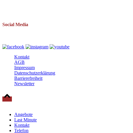
Telefon: 038393 669234
Mail: info(at)baltische-residenzen.de
Social Media
Folgen Sie uns auch auf
Kontakt
AGB
Impressum
Datenschutzerklärung
Barrierefreiheit
Newsletter
© 2025 Baltische Residenzen Insel Rügen Urlaub
Angebote
Last Minute
Kontakt
Telefon