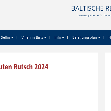
BALTISCHE R
Luxusappartements . Ferien
 Sellin
Villen in Binz
Info
Belegungsplan
H
Guten Rutsch 2024