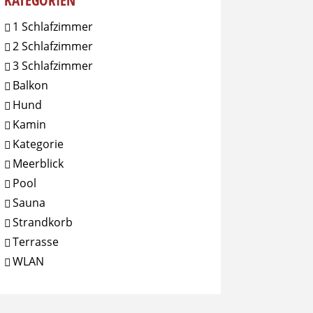
KATEGORIEN
1 Schlafzimmer
2 Schlafzimmer
3 Schlafzimmer
Balkon
Hund
Kamin
Kategorie
Meerblick
Pool
Sauna
Strandkorb
Terrasse
WLAN