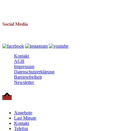
Telefon: 038393 669234
Mail: info(at)baltische-residenzen.de
Social Media
Folgen Sie uns auch auf
Kontakt
AGB
Impressum
Datenschutzerklärung
Barrierefreiheit
Newsletter
© 2025 Baltische Residenzen Insel Rügen Urlaub
Angebote
Last Minute
Kontakt
Telefon