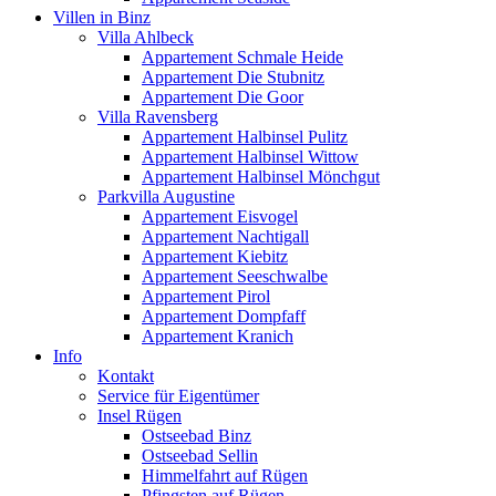
Villen in Binz
Villa Ahlbeck
Appartement Schmale Heide
Appartement Die Stubnitz
Appartement Die Goor
Villa Ravensberg
Appartement Halbinsel Pulitz
Appartement Halbinsel Wittow
Appartement Halbinsel Mönchgut
Parkvilla Augustine
Appartement Eisvogel
Appartement Nachtigall
Appartement Kiebitz
Appartement Seeschwalbe
Appartement Pirol
Appartement Dompfaff
Appartement Kranich
Info
Kontakt
Service für Eigentümer
Insel Rügen
Ostseebad Binz
Ostseebad Sellin
Himmelfahrt auf Rügen
Pfingsten auf Rügen