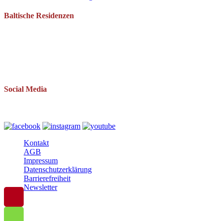
Baltische Residenzen
Pantow 1 B
18528 Zirkow OT Pantow
Telefon: 038393 669234
Mail: info(at)baltische-residenzen.de
Social Media
Folgen Sie uns auch auf
Kontakt
AGB
Impressum
Datenschutzerklärung
Barrierefreiheit
Newsletter