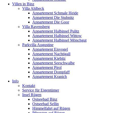
Villen in Binz
Villa Ahlbeck
Appartement Schmale Heide
Appartement Die Stubnitz
Appartement Die Goor
Villa Ravensberg
Appartement Halbinsel Pulitz
Appartement Halbinsel Wittow
Appartement Halbinsel Mönchgut
Parkvilla Augustine
Appartement Eisvogel
Appartement Nachtigall
Appartement Kiebitz
Appartement Seeschwalbe
Appartement Pirol
Appartement Dompfaff
Appartement Kranich
Info
Kontakt
Service für Eigentümer
Insel Rügen
Ostseebad Binz
Ostseebad Sellin
Himmelfahrt auf Rügen
Pfingsten auf Rügen