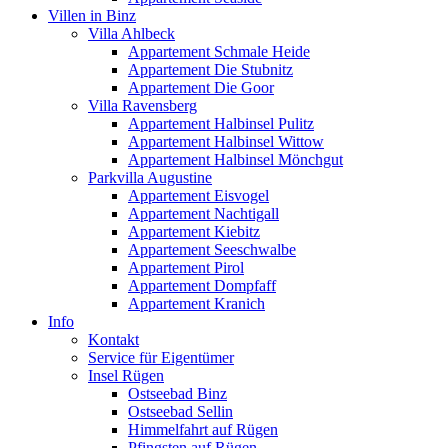
Villen in Binz
Villa Ahlbeck
Appartement Schmale Heide
Appartement Die Stubnitz
Appartement Die Goor
Villa Ravensberg
Appartement Halbinsel Pulitz
Appartement Halbinsel Wittow
Appartement Halbinsel Mönchgut
Parkvilla Augustine
Appartement Eisvogel
Appartement Nachtigall
Appartement Kiebitz
Appartement Seeschwalbe
Appartement Pirol
Appartement Dompfaff
Appartement Kranich
Info
Kontakt
Service für Eigentümer
Insel Rügen
Ostseebad Binz
Ostseebad Sellin
Himmelfahrt auf Rügen
Pfingsten auf Rügen