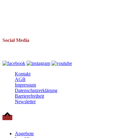
Pantow 1 B
18528 Zirkow OT Pantow
Telefon: 038393 669234
Mail: info(at)baltische-residenzen.de
Social Media
Folgen Sie uns auch auf
Kontakt
AGB
Impressum
Datenschutzerklärung
Barrierefreiheit
Newsletter
© 2025 Baltische Residenzen Insel Rügen Urlaub
Angebote