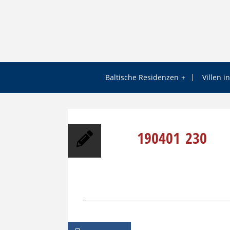
Skip
to
content
Baltische Residenzen
Villen in
190401_230