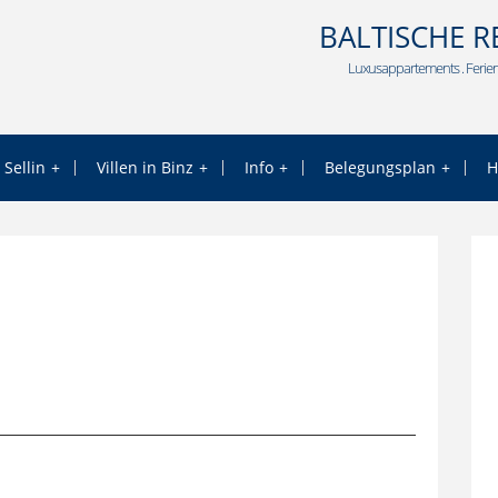
BALTISCHE R
Luxusappartements . Ferien
 Sellin
Villen in Binz
Info
Belegungsplan
H