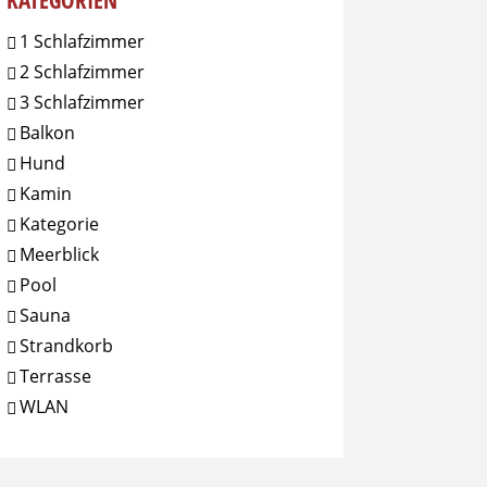
KATEGORIEN
1 Schlafzimmer
2 Schlafzimmer
3 Schlafzimmer
Balkon
Hund
Kamin
Kategorie
Meerblick
Pool
Sauna
Strandkorb
Terrasse
WLAN