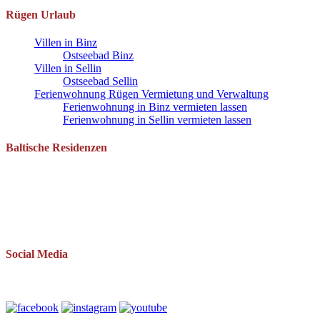
Rügen Urlaub
Villen in Binz
Ostseebad Binz
Villen in Sellin
Ostseebad Sellin
Ferienwohnung Rügen Vermietung und Verwaltung
Ferienwohnung in Binz vermieten lassen
Ferienwohnung in Sellin vermieten lassen
Baltische Residenzen
Pantow 1 B
18528 Zirkow OT Pantow
Telefon: 038393 669234
Mail: info(at)baltische-residenzen.de
Social Media
Folgen Sie uns auch auf