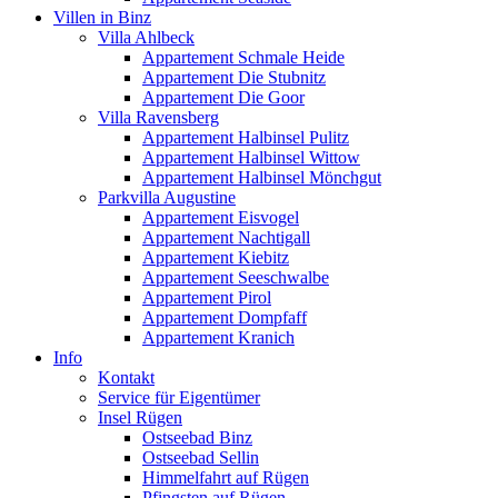
Villen in Binz
Villa Ahlbeck
Appartement Schmale Heide
Appartement Die Stubnitz
Appartement Die Goor
Villa Ravensberg
Appartement Halbinsel Pulitz
Appartement Halbinsel Wittow
Appartement Halbinsel Mönchgut
Parkvilla Augustine
Appartement Eisvogel
Appartement Nachtigall
Appartement Kiebitz
Appartement Seeschwalbe
Appartement Pirol
Appartement Dompfaff
Appartement Kranich
Info
Kontakt
Service für Eigentümer
Insel Rügen
Ostseebad Binz
Ostseebad Sellin
Himmelfahrt auf Rügen
Pfingsten auf Rügen