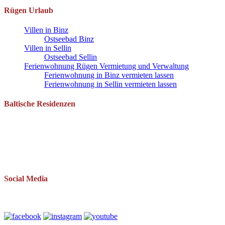
Rügen Urlaub
Villen in Binz
Ostseebad Binz
Villen in Sellin
Ostseebad Sellin
Ferienwohnung Rügen Vermietung und Verwaltung
Ferienwohnung in Binz vermieten lassen
Ferienwohnung in Sellin vermieten lassen
Baltische Residenzen
Pantow 1 B
18528 Zirkow OT Pantow
Telefon: 038393 669234
Mail: info(at)baltische-residenzen.de
Social Media
Folgen Sie uns auch auf