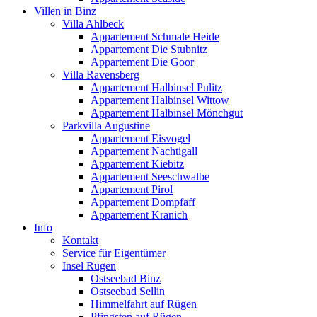
Villen in Binz
Villa Ahlbeck
Appartement Schmale Heide
Appartement Die Stubnitz
Appartement Die Goor
Villa Ravensberg
Appartement Halbinsel Pulitz
Appartement Halbinsel Wittow
Appartement Halbinsel Mönchgut
Parkvilla Augustine
Appartement Eisvogel
Appartement Nachtigall
Appartement Kiebitz
Appartement Seeschwalbe
Appartement Pirol
Appartement Dompfaff
Appartement Kranich
Info
Kontakt
Service für Eigentümer
Insel Rügen
Ostseebad Binz
Ostseebad Sellin
Himmelfahrt auf Rügen
Pfingsten auf Rügen