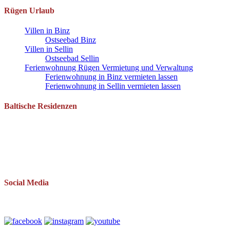
Rügen Urlaub
Villen in Binz
Ostseebad Binz
Villen in Sellin
Ostseebad Sellin
Ferienwohnung Rügen Vermietung und Verwaltung
Ferienwohnung in Binz vermieten lassen
Ferienwohnung in Sellin vermieten lassen
Baltische Residenzen
Pantow 1 B
18528 Zirkow OT Pantow
Telefon: 038393 669234
Mail: info(at)baltische-residenzen.de
Social Media
Folgen Sie uns auch auf