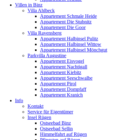
Villen in Binz
Villa Ahlbeck
Appartement Schmale Heide
Appartement Die Stubnitz
Appartement Die Goor
Villa Ravensberg
Appartement Halbinsel Pulitz
Appartement Halbinsel Wittow
Appartement Halbinsel Mönchgut
Parkvilla Augustine
Appartement Eisvogel
Appartement Nachtigall
Appartement Kiebitz
Appartement Seeschwalbe
Appartement Pirol
Appartement Dompfaff
Appartement Kranich
Info
Kontakt
Service für Eigentümer
Insel Rügen
Ostseebad Binz
Ostseebad Sellin
Himmelfahrt auf Rügen
Pfingsten auf Rügen