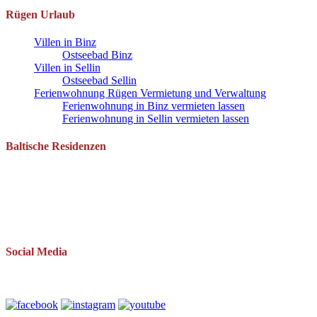
Rügen Urlaub
Villen in Binz
Ostseebad Binz
Villen in Sellin
Ostseebad Sellin
Ferienwohnung Rügen Vermietung und Verwaltung
Ferienwohnung in Binz vermieten lassen
Ferienwohnung in Sellin vermieten lassen
Baltische Residenzen
Pantow 1 B
18528 Zirkow OT Pantow
Telefon: 038393 669234
Mail: info(at)baltische-residenzen.de
Social Media
Folgen Sie uns auch auf