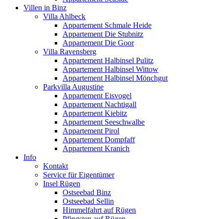
Villen in Binz
Villa Ahlbeck
Appartement Schmale Heide
Appartement Die Stubnitz
Appartement Die Goor
Villa Ravensberg
Appartement Halbinsel Pulitz
Appartement Halbinsel Wittow
Appartement Halbinsel Mönchgut
Parkvilla Augustine
Appartement Eisvogel
Appartement Nachtigall
Appartement Kiebitz
Appartement Seeschwalbe
Appartement Pirol
Appartement Dompfaff
Appartement Kranich
Info
Kontakt
Service für Eigentümer
Insel Rügen
Ostseebad Binz
Ostseebad Sellin
Himmelfahrt auf Rügen
Pfingsten auf Rügen