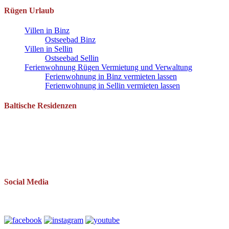
Rügen Urlaub
Villen in Binz
Ostseebad Binz
Villen in Sellin
Ostseebad Sellin
Ferienwohnung Rügen Vermietung und Verwaltung
Ferienwohnung in Binz vermieten lassen
Ferienwohnung in Sellin vermieten lassen
Baltische Residenzen
Pantow 1 B
18528 Zirkow OT Pantow
Telefon: 038393 669234
Mail: info(at)baltische-residenzen.de
Social Media
Folgen Sie uns auch auf