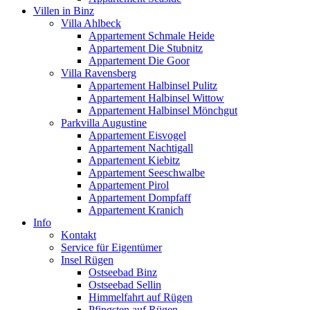
Villen in Binz
Villa Ahlbeck
Appartement Schmale Heide
Appartement Die Stubnitz
Appartement Die Goor
Villa Ravensberg
Appartement Halbinsel Pulitz
Appartement Halbinsel Wittow
Appartement Halbinsel Mönchgut
Parkvilla Augustine
Appartement Eisvogel
Appartement Nachtigall
Appartement Kiebitz
Appartement Seeschwalbe
Appartement Pirol
Appartement Dompfaff
Appartement Kranich
Info
Kontakt
Service für Eigentümer
Insel Rügen
Ostseebad Binz
Ostseebad Sellin
Himmelfahrt auf Rügen
Pfingsten auf Rügen