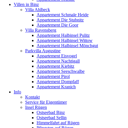
Villen in Binz
Villa Ahlbeck
Appartement Schmale Heide
Appartement Die Stubnitz
Appartement Die Goor
Villa Ravensberg
Appartement Halbinsel Pulitz
Appartement Halbinsel Wittow
Appartement Halbinsel Mönchgut
Parkvilla Augustine
Appartement Eisvogel
Appartement Nachtigall
Appartement Kiebitz
Appartement Seeschwalbe
Appartement Pirol
Appartement Dompfaff
Appartement Kranich
Info
Kontakt
Service für Eigentümer
Insel Rügen
Ostseebad Binz
Ostseebad Sellin
Himmelfahrt auf Rügen
Pfingsten auf Rügen