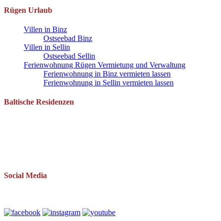
Rügen Urlaub
Villen in Binz
Ostseebad Binz
Villen in Sellin
Ostseebad Sellin
Ferienwohnung Rügen Vermietung und Verwaltung
Ferienwohnung in Binz vermieten lassen
Ferienwohnung in Sellin vermieten lassen
Baltische Residenzen
Pantow 1 B
18528 Zirkow OT Pantow
Telefon: 038393 669234
Mail: info(at)baltische-residenzen.de
Social Media
Folgen Sie uns auch auf