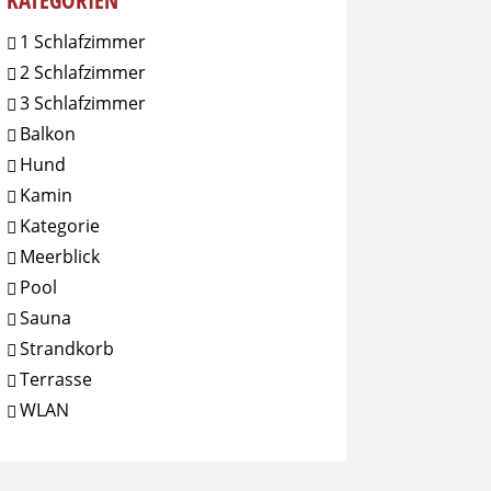
KATEGORIEN
1 Schlafzimmer
2 Schlafzimmer
3 Schlafzimmer
Balkon
Hund
Kamin
Kategorie
Meerblick
Pool
Sauna
Strandkorb
Terrasse
WLAN