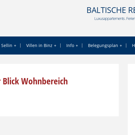
BALTISCHE R
Luxusappartements . Ferien
 Sellin
Villen in Binz
Info
Belegungsplan
H
 Blick Wohnbereich