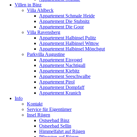
Villen in Binz
Villa Ahlbeck
Appartement Schmale Heide
Appartement Die Stubnitz
Appartement Die Goor
Villa Ravensberg
Appartement Halbinsel Pulitz
Appartement Halbinsel Wittow
Appartement Halbinsel Mönchgut
Parkvilla Augustine
Appartement Eisvogel
Appartement Nachtigall
Appartement Kiebitz
Appartement Seeschwalbe
Appartement Pirol
Appartement Dompfaff
Appartement Kranich
Info
Kontakt
Service für Eigentümer
Insel Rügen
Ostseebad Binz
Ostseebad Sellin
Himmelfahrt auf Rügen
Pfingsten auf Rügen