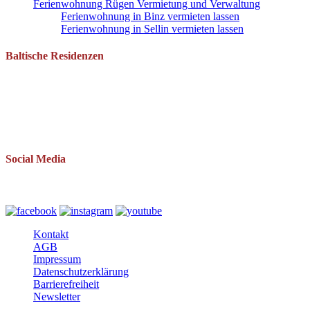
Ferienwohnung Rügen Vermietung und Verwaltung
Ferienwohnung in Binz vermieten lassen
Ferienwohnung in Sellin vermieten lassen
Baltische Residenzen
Pantow 1 B
18528 Zirkow OT Pantow
Telefon: 038393 669234
Mail: info(at)baltische-residenzen.de
Social Media
Folgen Sie uns auch auf
Kontakt
AGB
Impressum
Datenschutzerklärung
Barrierefreiheit
Newsletter