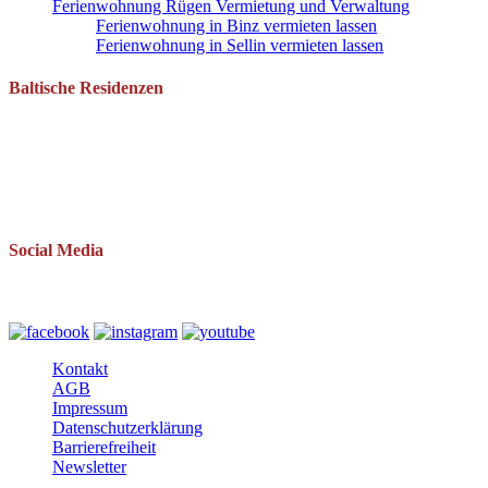
Ferienwohnung Rügen Vermietung und Verwaltung
Ferienwohnung in Binz vermieten lassen
Ferienwohnung in Sellin vermieten lassen
Baltische Residenzen
Pantow 1 B
18528 Zirkow OT Pantow
Telefon: 038393 669234
Mail: info(at)baltische-residenzen.de
Social Media
Folgen Sie uns auch auf
Kontakt
AGB
Impressum
Datenschutzerklärung
Barrierefreiheit
Newsletter