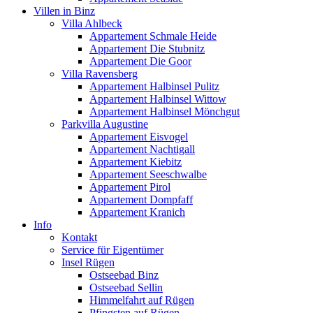
Villen in Binz
Villa Ahlbeck
Appartement Schmale Heide
Appartement Die Stubnitz
Appartement Die Goor
Villa Ravensberg
Appartement Halbinsel Pulitz
Appartement Halbinsel Wittow
Appartement Halbinsel Mönchgut
Parkvilla Augustine
Appartement Eisvogel
Appartement Nachtigall
Appartement Kiebitz
Appartement Seeschwalbe
Appartement Pirol
Appartement Dompfaff
Appartement Kranich
Info
Kontakt
Service für Eigentümer
Insel Rügen
Ostseebad Binz
Ostseebad Sellin
Himmelfahrt auf Rügen
Pfingsten auf Rügen