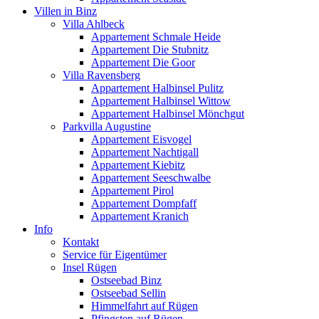
Villen in Binz
Villa Ahlbeck
Appartement Schmale Heide
Appartement Die Stubnitz
Appartement Die Goor
Villa Ravensberg
Appartement Halbinsel Pulitz
Appartement Halbinsel Wittow
Appartement Halbinsel Mönchgut
Parkvilla Augustine
Appartement Eisvogel
Appartement Nachtigall
Appartement Kiebitz
Appartement Seeschwalbe
Appartement Pirol
Appartement Dompfaff
Appartement Kranich
Info
Kontakt
Service für Eigentümer
Insel Rügen
Ostseebad Binz
Ostseebad Sellin
Himmelfahrt auf Rügen
Pfingsten auf Rügen