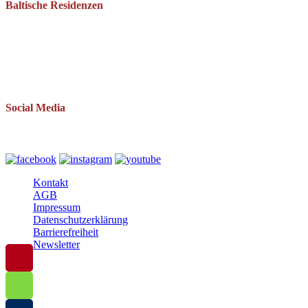
Baltische Residenzen
Pantow 1 B
18528 Zirkow OT Pantow
Telefon: 038393 669234
Mail: info(at)baltische-residenzen.de
Social Media
Folgen Sie uns auch auf
Kontakt
AGB
Impressum
Datenschutzerklärung
Barrierefreiheit
Newsletter
© 2025 Baltische Residenzen Insel Rügen Urlaub