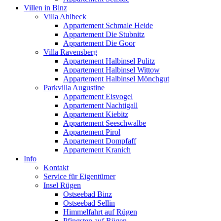
Villen in Binz
Villa Ahlbeck
Appartement Schmale Heide
Appartement Die Stubnitz
Appartement Die Goor
Villa Ravensberg
Appartement Halbinsel Pulitz
Appartement Halbinsel Wittow
Appartement Halbinsel Mönchgut
Parkvilla Augustine
Appartement Eisvogel
Appartement Nachtigall
Appartement Kiebitz
Appartement Seeschwalbe
Appartement Pirol
Appartement Dompfaff
Appartement Kranich
Info
Kontakt
Service für Eigentümer
Insel Rügen
Ostseebad Binz
Ostseebad Sellin
Himmelfahrt auf Rügen
Pfingsten auf Rügen