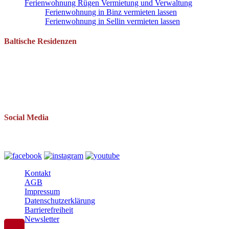
Ferienwohnung Rügen Vermietung und Verwaltung
Ferienwohnung in Binz vermieten lassen
Ferienwohnung in Sellin vermieten lassen
Baltische Residenzen
Pantow 1 B
18528 Zirkow OT Pantow
Telefon: 038393 669234
Mail: info(at)baltische-residenzen.de
Social Media
Folgen Sie uns auch auf
Kontakt
AGB
Impressum
Datenschutzerklärung
Barrierefreiheit
Newsletter