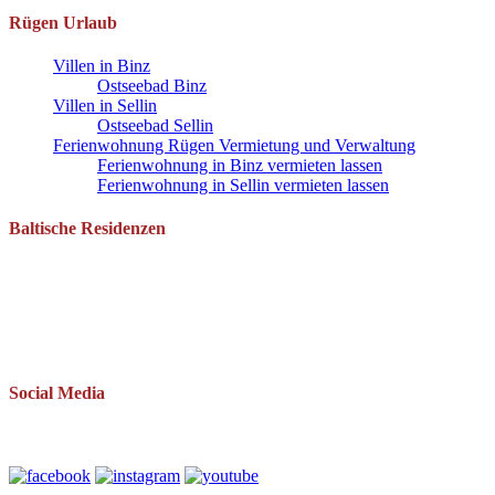
Rügen Urlaub
Villen in Binz
Ostseebad Binz
Villen in Sellin
Ostseebad Sellin
Ferienwohnung Rügen Vermietung und Verwaltung
Ferienwohnung in Binz vermieten lassen
Ferienwohnung in Sellin vermieten lassen
Baltische Residenzen
Pantow 1 B
18528 Zirkow OT Pantow
Telefon: 038393 669234
Mail: info(at)baltische-residenzen.de
Social Media
Folgen Sie uns auch auf