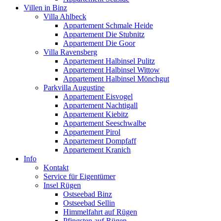
Villen in Binz
Villa Ahlbeck
Appartement Schmale Heide
Appartement Die Stubnitz
Appartement Die Goor
Villa Ravensberg
Appartement Halbinsel Pulitz
Appartement Halbinsel Wittow
Appartement Halbinsel Mönchgut
Parkvilla Augustine
Appartement Eisvogel
Appartement Nachtigall
Appartement Kiebitz
Appartement Seeschwalbe
Appartement Pirol
Appartement Dompfaff
Appartement Kranich
Info
Kontakt
Service für Eigentümer
Insel Rügen
Ostseebad Binz
Ostseebad Sellin
Himmelfahrt auf Rügen
Pfingsten auf Rügen