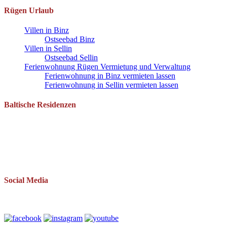
Rügen Urlaub
Villen in Binz
Ostseebad Binz
Villen in Sellin
Ostseebad Sellin
Ferienwohnung Rügen Vermietung und Verwaltung
Ferienwohnung in Binz vermieten lassen
Ferienwohnung in Sellin vermieten lassen
Baltische Residenzen
Pantow 1 B
18528 Zirkow OT Pantow
Telefon: 038393 669234
Mail: info(at)baltische-residenzen.de
Social Media
Folgen Sie uns auch auf