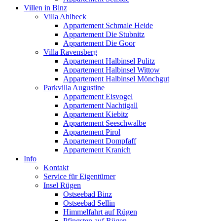
Villen in Binz
Villa Ahlbeck
Appartement Schmale Heide
Appartement Die Stubnitz
Appartement Die Goor
Villa Ravensberg
Appartement Halbinsel Pulitz
Appartement Halbinsel Wittow
Appartement Halbinsel Mönchgut
Parkvilla Augustine
Appartement Eisvogel
Appartement Nachtigall
Appartement Kiebitz
Appartement Seeschwalbe
Appartement Pirol
Appartement Dompfaff
Appartement Kranich
Info
Kontakt
Service für Eigentümer
Insel Rügen
Ostseebad Binz
Ostseebad Sellin
Himmelfahrt auf Rügen
Pfingsten auf Rügen