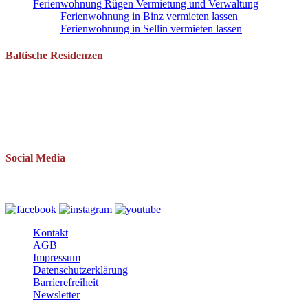
Ferienwohnung Rügen Vermietung und Verwaltung
Ferienwohnung in Binz vermieten lassen
Ferienwohnung in Sellin vermieten lassen
Baltische Residenzen
Pantow 1 B
18528 Zirkow OT Pantow
Telefon: 038393 669234
Mail: info(at)baltische-residenzen.de
Social Media
Folgen Sie uns auch auf
Kontakt
AGB
Impressum
Datenschutzerklärung
Barrierefreiheit
Newsletter