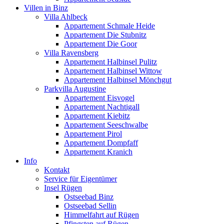
Villen in Binz
Villa Ahlbeck
Appartement Schmale Heide
Appartement Die Stubnitz
Appartement Die Goor
Villa Ravensberg
Appartement Halbinsel Pulitz
Appartement Halbinsel Wittow
Appartement Halbinsel Mönchgut
Parkvilla Augustine
Appartement Eisvogel
Appartement Nachtigall
Appartement Kiebitz
Appartement Seeschwalbe
Appartement Pirol
Appartement Dompfaff
Appartement Kranich
Info
Kontakt
Service für Eigentümer
Insel Rügen
Ostseebad Binz
Ostseebad Sellin
Himmelfahrt auf Rügen
Pfingsten auf Rügen