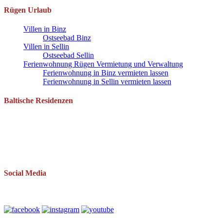
Rügen Urlaub
Villen in Binz
Ostseebad Binz
Villen in Sellin
Ostseebad Sellin
Ferienwohnung Rügen Vermietung und Verwaltung
Ferienwohnung in Binz vermieten lassen
Ferienwohnung in Sellin vermieten lassen
Baltische Residenzen
Pantow 1 B
18528 Zirkow OT Pantow
Telefon: 038393 669234
Mail: info(at)baltische-residenzen.de
Social Media
Folgen Sie uns auch auf