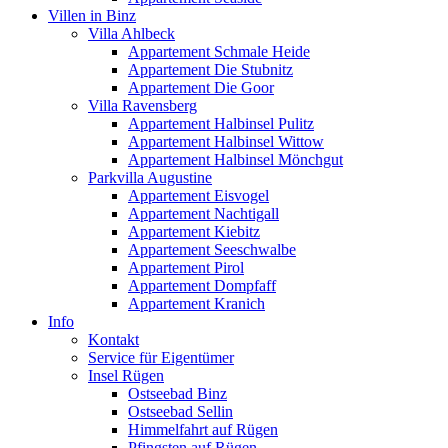
Villen in Binz
Villa Ahlbeck
Appartement Schmale Heide
Appartement Die Stubnitz
Appartement Die Goor
Villa Ravensberg
Appartement Halbinsel Pulitz
Appartement Halbinsel Wittow
Appartement Halbinsel Mönchgut
Parkvilla Augustine
Appartement Eisvogel
Appartement Nachtigall
Appartement Kiebitz
Appartement Seeschwalbe
Appartement Pirol
Appartement Dompfaff
Appartement Kranich
Info
Kontakt
Service für Eigentümer
Insel Rügen
Ostseebad Binz
Ostseebad Sellin
Himmelfahrt auf Rügen
Pfingsten auf Rügen