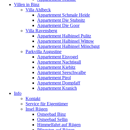
Villen in Binz
Villa Ahlbeck
Appartement Schmale Heide
Appartement Die Stubnitz
Appartement Die Goor
Villa Ravensberg
Appartement Halbinsel Pulitz
Appartement Halbinsel Wittow
Appartement Halbinsel Mönchgut
Parkvilla Augustine
Appartement Eisvogel
Appartement Nachtigall
Appartement Kiebitz
Appartement Seeschwalbe
Appartement Pirol
Appartement Dompfaff
Appartement Kranich
Info
Kontakt
Service für Eigentümer
Insel Rügen
Ostseebad Binz
Ostseebad Sellin
Himmelfahrt auf Rügen
Pfingsten auf Rügen