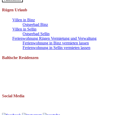
Rügen Urlaub
Villen in Binz
Ostseebad Binz
Villen in Sellin
Ostseebad Sellin
Ferienwohnung Rügen Vermietung und Verwaltung
Ferienwohnung in Binz vermieten lassen
Ferienwohnung in Sellin vermieten lassen
Baltische Residenzen
Pantow 1 B
18528 Zirkow OT Pantow
Telefon: 038393 669234
Mail: info(at)baltische-residenzen.de
Social Media
Folgen Sie uns auch auf