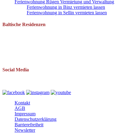
Ferienwohnung Rügen Vermietung und Verwaltung
Ferienwohnung in Binz vermieten lassen
Ferienwohnung in Sellin vermieten lassen
Baltische Residenzen
Pantow 1 B
18528 Zirkow OT Pantow
Telefon: 038393 669234
Mail: info(at)baltische-residenzen.de
Social Media
Folgen Sie uns auch auf
Kontakt
AGB
Impressum
Datenschutzerklärung
Barrierefreiheit
Newsletter