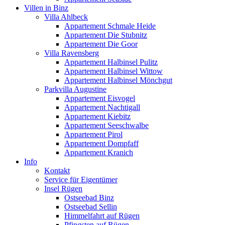
Villen in Binz
Villa Ahlbeck
Appartement Schmale Heide
Appartement Die Stubnitz
Appartement Die Goor
Villa Ravensberg
Appartement Halbinsel Pulitz
Appartement Halbinsel Wittow
Appartement Halbinsel Mönchgut
Parkvilla Augustine
Appartement Eisvogel
Appartement Nachtigall
Appartement Kiebitz
Appartement Seeschwalbe
Appartement Pirol
Appartement Dompfaff
Appartement Kranich
Info
Kontakt
Service für Eigentümer
Insel Rügen
Ostseebad Binz
Ostseebad Sellin
Himmelfahrt auf Rügen
Pfingsten auf Rügen