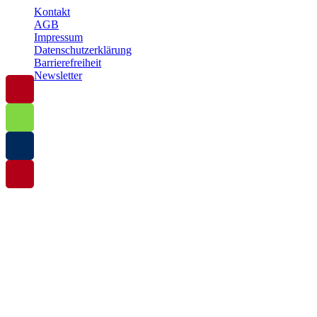
Kontakt
AGB
Impressum
Datenschutzerklärung
Barrierefreiheit
Newsletter
© 2025 Baltische Residenzen Insel Rügen Urlaub