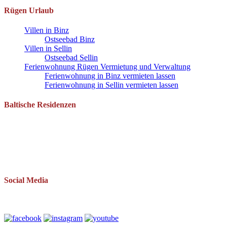
Rügen Urlaub
Villen in Binz
Ostseebad Binz
Villen in Sellin
Ostseebad Sellin
Ferienwohnung Rügen Vermietung und Verwaltung
Ferienwohnung in Binz vermieten lassen
Ferienwohnung in Sellin vermieten lassen
Baltische Residenzen
Pantow 1 B
18528 Zirkow OT Pantow
Telefon: 038393 669234
Mail: info(at)baltische-residenzen.de
Social Media
Folgen Sie uns auch auf