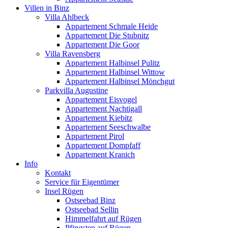
Villen in Binz
Villa Ahlbeck
Appartement Schmale Heide
Appartement Die Stubnitz
Appartement Die Goor
Villa Ravensberg
Appartement Halbinsel Pulitz
Appartement Halbinsel Wittow
Appartement Halbinsel Mönchgut
Parkvilla Augustine
Appartement Eisvogel
Appartement Nachtigall
Appartement Kiebitz
Appartement Seeschwalbe
Appartement Pirol
Appartement Dompfaff
Appartement Kranich
Info
Kontakt
Service für Eigentümer
Insel Rügen
Ostseebad Binz
Ostseebad Sellin
Himmelfahrt auf Rügen
Pfingsten auf Rügen