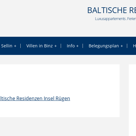
BALTISCHE R
Luxusappartements . Ferien
 Sellin
Villen in Binz
Info
Belegungsplan
H