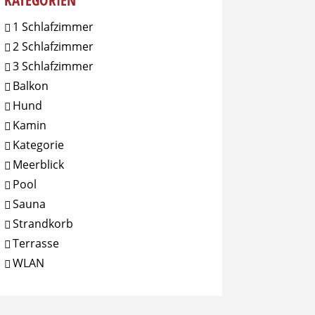
KATEGORIEN
1 Schlafzimmer
2 Schlafzimmer
3 Schlafzimmer
Balkon
Hund
Kamin
Kategorie
Meerblick
Pool
Sauna
Strandkorb
Terrasse
WLAN