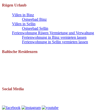
Rügen Urlaub
Villen in Binz
Ostseebad Binz
Villen in Sellin
Ostseebad Sellin
Ferienwohnung Rügen Vermietung und Verwaltung
Ferienwohnung in Binz vermieten lassen
Ferienwohnung in Sellin vermieten lassen
Baltische Residenzen
Pantow 1 B
18528 Zirkow OT Pantow
Telefon: 038393 669234
Mail: info(at)baltische-residenzen.de
Social Media
Folgen Sie uns auch auf