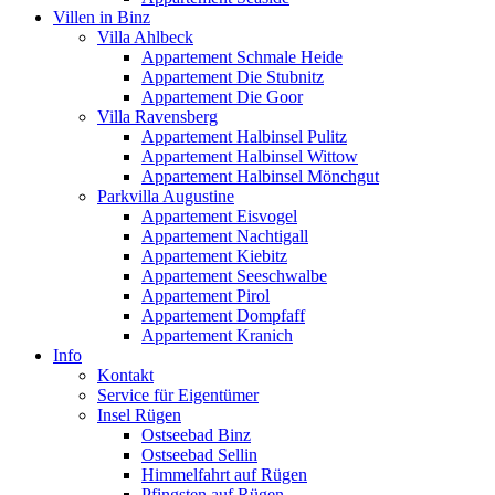
Villen in Binz
Villa Ahlbeck
Appartement Schmale Heide
Appartement Die Stubnitz
Appartement Die Goor
Villa Ravensberg
Appartement Halbinsel Pulitz
Appartement Halbinsel Wittow
Appartement Halbinsel Mönchgut
Parkvilla Augustine
Appartement Eisvogel
Appartement Nachtigall
Appartement Kiebitz
Appartement Seeschwalbe
Appartement Pirol
Appartement Dompfaff
Appartement Kranich
Info
Kontakt
Service für Eigentümer
Insel Rügen
Ostseebad Binz
Ostseebad Sellin
Himmelfahrt auf Rügen
Pfingsten auf Rügen