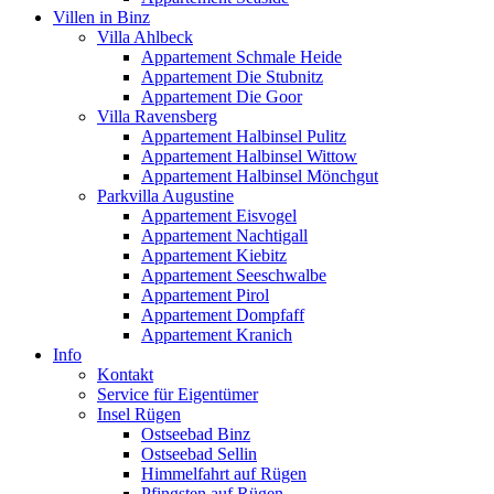
Villen in Binz
Villa Ahlbeck
Appartement Schmale Heide
Appartement Die Stubnitz
Appartement Die Goor
Villa Ravensberg
Appartement Halbinsel Pulitz
Appartement Halbinsel Wittow
Appartement Halbinsel Mönchgut
Parkvilla Augustine
Appartement Eisvogel
Appartement Nachtigall
Appartement Kiebitz
Appartement Seeschwalbe
Appartement Pirol
Appartement Dompfaff
Appartement Kranich
Info
Kontakt
Service für Eigentümer
Insel Rügen
Ostseebad Binz
Ostseebad Sellin
Himmelfahrt auf Rügen
Pfingsten auf Rügen