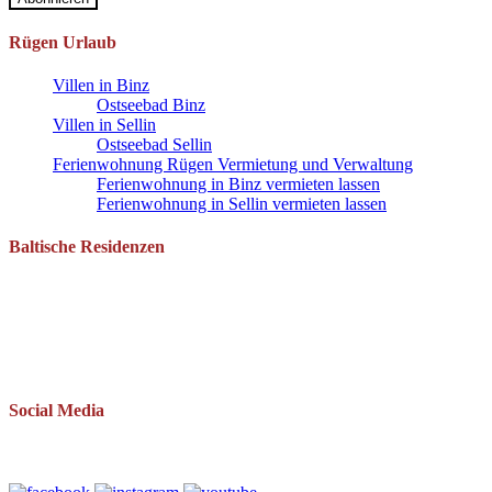
Rügen Urlaub
Villen in Binz
Ostseebad Binz
Villen in Sellin
Ostseebad Sellin
Ferienwohnung Rügen Vermietung und Verwaltung
Ferienwohnung in Binz vermieten lassen
Ferienwohnung in Sellin vermieten lassen
Baltische Residenzen
Pantow 1 B
18528 Zirkow OT Pantow
Telefon: 038393 669234
Mail: info(at)baltische-residenzen.de
Social Media
Folgen Sie uns auch auf