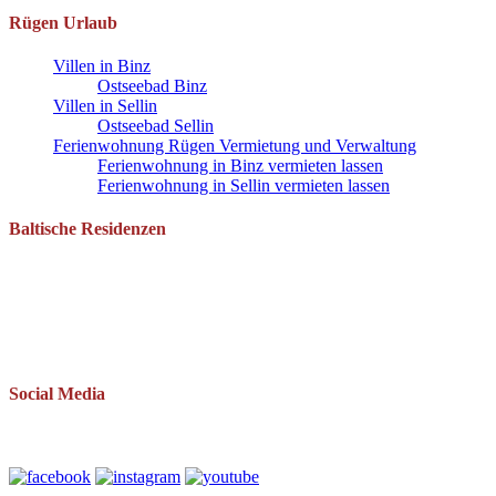
Rügen Urlaub
Villen in Binz
Ostseebad Binz
Villen in Sellin
Ostseebad Sellin
Ferienwohnung Rügen Vermietung und Verwaltung
Ferienwohnung in Binz vermieten lassen
Ferienwohnung in Sellin vermieten lassen
Baltische Residenzen
Pantow 1 B
18528 Zirkow OT Pantow
Telefon: 038393 669234
Mail: info(at)baltische-residenzen.de
Social Media
Folgen Sie uns auch auf