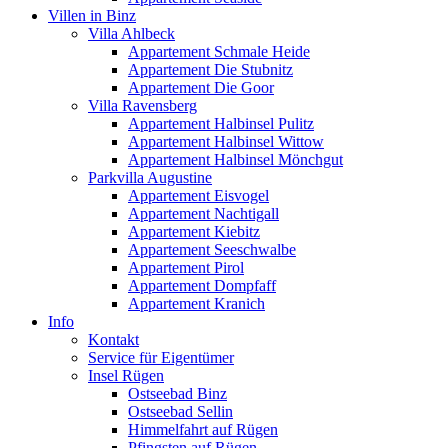
Villen in Binz
Villa Ahlbeck
Appartement Schmale Heide
Appartement Die Stubnitz
Appartement Die Goor
Villa Ravensberg
Appartement Halbinsel Pulitz
Appartement Halbinsel Wittow
Appartement Halbinsel Mönchgut
Parkvilla Augustine
Appartement Eisvogel
Appartement Nachtigall
Appartement Kiebitz
Appartement Seeschwalbe
Appartement Pirol
Appartement Dompfaff
Appartement Kranich
Info
Kontakt
Service für Eigentümer
Insel Rügen
Ostseebad Binz
Ostseebad Sellin
Himmelfahrt auf Rügen
Pfingsten auf Rügen