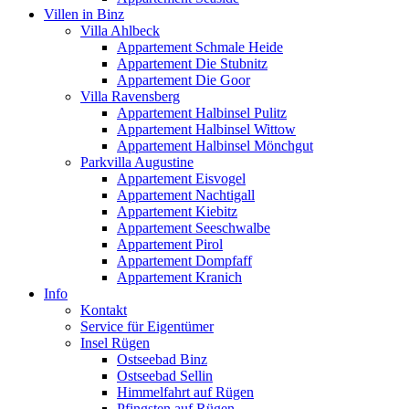
Villen in Binz
Villa Ahlbeck
Appartement Schmale Heide
Appartement Die Stubnitz
Appartement Die Goor
Villa Ravensberg
Appartement Halbinsel Pulitz
Appartement Halbinsel Wittow
Appartement Halbinsel Mönchgut
Parkvilla Augustine
Appartement Eisvogel
Appartement Nachtigall
Appartement Kiebitz
Appartement Seeschwalbe
Appartement Pirol
Appartement Dompfaff
Appartement Kranich
Info
Kontakt
Service für Eigentümer
Insel Rügen
Ostseebad Binz
Ostseebad Sellin
Himmelfahrt auf Rügen
Pfingsten auf Rügen