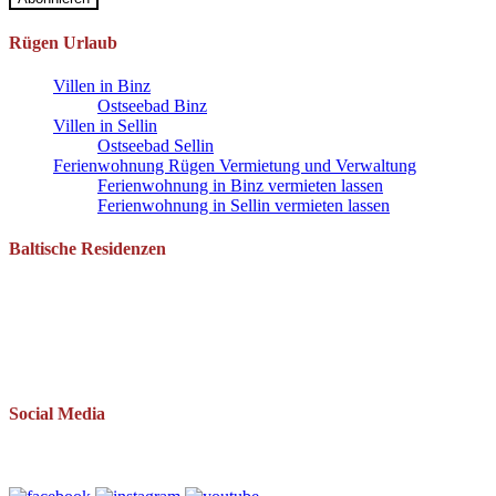
Rügen Urlaub
Villen in Binz
Ostseebad Binz
Villen in Sellin
Ostseebad Sellin
Ferienwohnung Rügen Vermietung und Verwaltung
Ferienwohnung in Binz vermieten lassen
Ferienwohnung in Sellin vermieten lassen
Baltische Residenzen
Pantow 1 B
18528 Zirkow OT Pantow
Telefon: 038393 669234
Mail: info(at)baltische-residenzen.de
Social Media
Folgen Sie uns auch auf