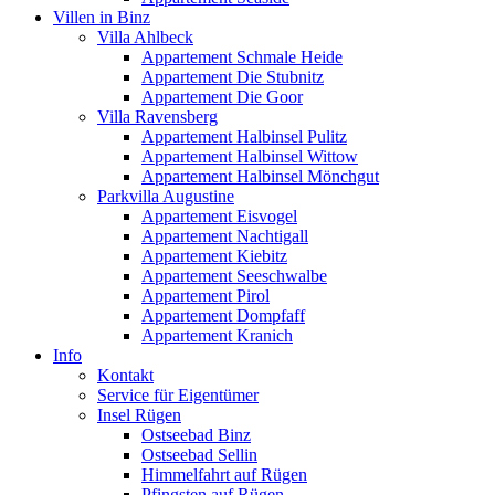
Villen in Binz
Villa Ahlbeck
Appartement Schmale Heide
Appartement Die Stubnitz
Appartement Die Goor
Villa Ravensberg
Appartement Halbinsel Pulitz
Appartement Halbinsel Wittow
Appartement Halbinsel Mönchgut
Parkvilla Augustine
Appartement Eisvogel
Appartement Nachtigall
Appartement Kiebitz
Appartement Seeschwalbe
Appartement Pirol
Appartement Dompfaff
Appartement Kranich
Info
Kontakt
Service für Eigentümer
Insel Rügen
Ostseebad Binz
Ostseebad Sellin
Himmelfahrt auf Rügen
Pfingsten auf Rügen