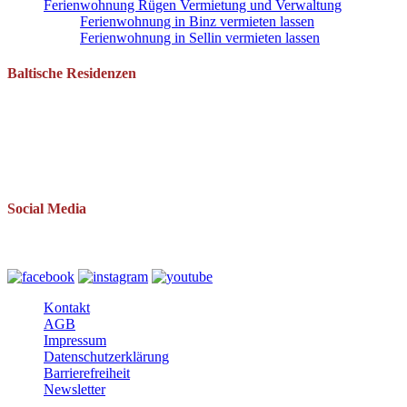
Ferienwohnung Rügen Vermietung und Verwaltung
Ferienwohnung in Binz vermieten lassen
Ferienwohnung in Sellin vermieten lassen
Baltische Residenzen
Pantow 1 B
18528 Zirkow OT Pantow
Telefon: 038393 669234
Mail: info(at)baltische-residenzen.de
Social Media
Folgen Sie uns auch auf
Kontakt
AGB
Impressum
Datenschutzerklärung
Barrierefreiheit
Newsletter